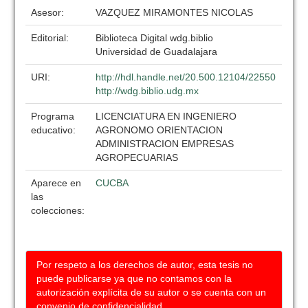
Asesor:
VAZQUEZ MIRAMONTES NICOLAS
Editorial:
Biblioteca Digital wdg.biblio
Universidad de Guadalajara
URI:
http://hdl.handle.net/20.500.12104/22550
http://wdg.biblio.udg.mx
Programa
LICENCIATURA EN INGENIERO
educativo:
AGRONOMO ORIENTACION
ADMINISTRACION EMPRESAS
AGROPECUARIAS
Aparece en
CUCBA
las
colecciones:
Por respeto a los derechos de autor, esta tesis no
puede publicarse ya que no contamos con la
autorización explícita de su autor o se cuenta con un
convenio de confidencialidad