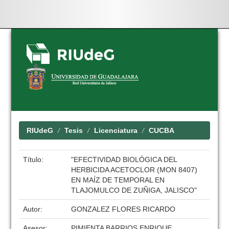
Skip
navigation
RIUdeG
Tesis
Licenciatura
CUCBA
Título:
"EFECTIVIDAD BIOLÓGICA DEL
HERBICIDA ACETOCLOR (MON 8407)
EN MAÍZ DE TEMPORAL EN
TLAJOMULCO DE ZUÑIGA, JALISCO"
Autor:
GONZALEZ FLORES RICARDO
Asesor:
PIMIENTA BARRIOS ENRIQUE