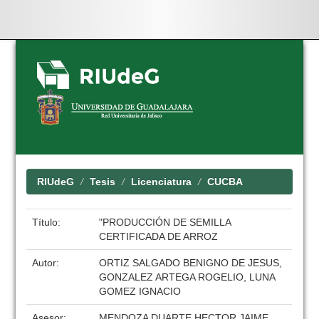
Skip
navigation
RIUdeG
Tesis
Licenciatura
CUCBA
Título:
"PRODUCCIÓN DE SEMILLA
CERTIFICADA DE ARROZ
Autor:
ORTIZ SALGADO BENIGNO DE JESUS,
GONZALEZ ARTEGA ROGELIO, LUNA
GOMEZ IGNACIO
Asesor:
MENDOZA DUARTE HECTOR JAIME