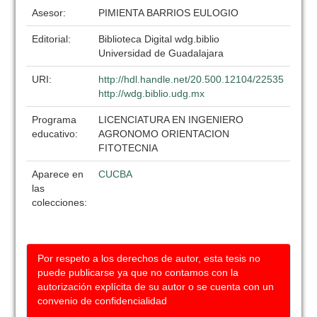
Asesor:
PIMIENTA BARRIOS EULOGIO
Editorial:
Biblioteca Digital wdg.biblio
Universidad de Guadalajara
URI:
http://hdl.handle.net/20.500.12104/22535
http://wdg.biblio.udg.mx
Programa
LICENCIATURA EN INGENIERO
educativo:
AGRONOMO ORIENTACION
FITOTECNIA
Aparece en
CUCBA
las
colecciones:
Por respeto a los derechos de autor, esta tesis no
puede publicarse ya que no contamos con la
autorización explícita de su autor o se cuenta con un
convenio de confidencialidad