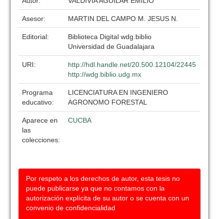
Autor:
VALDIVIA AGUILAR EMILIO
Asesor:
MARTIN DEL CAMPO M. JESUS N.
Editorial:
Biblioteca Digital wdg.biblio
Universidad de Guadalajara
URI:
http://hdl.handle.net/20.500.12104/22445
http://wdg.biblio.udg.mx
Programa
LICENCIATURA EN INGENIERO
educativo:
AGRONOMO FORESTAL
Aparece en
CUCBA
las
colecciones:
Por respeto a los derechos de autor, esta tesis no
puede publicarse ya que no contamos con la
autorización explícita de su autor o se cuenta con un
convenio de confidencialidad