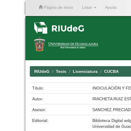
Página de inicio
Listar
Ayuda
Skip
navigation
RIUdeG
Tesis
Licenciatura
CUCBA
Título:
INOCULACIÓN Y FER
Autor:
IRACHETA RUIZ E
Asesor:
SANCHEZ PRECIAD
Editorial:
Biblioteca Digital wdg
Universidad de Guad