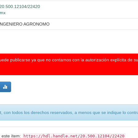
t/20.500.12104/22420
.mx
 INGENIERO AGRONOMO
puede publicarse ya que no contamos con la autorización explícita de s
, con todos los derechos reservados, a menos que se indique lo contra
r este ítem:
https://hdl.handle.net/20.500.12104/22420