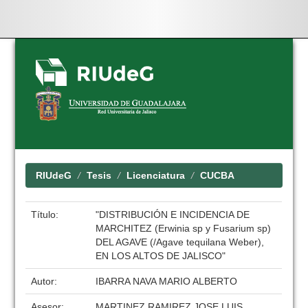
Skip
navigation
RIUdeG
Tesis
Licenciatura
CUCBA
Título:
"DISTRIBUCIÓN E INCIDENCIA DE
MARCHITEZ (Erwinia sp y Fusarium sp)
DEL AGAVE (/Agave tequilana Weber),
EN LOS ALTOS DE JALISCO"
Autor:
IBARRA NAVA MARIO ALBERTO
Asesor:
MARTINEZ RAMIREZ JOSE LUIS