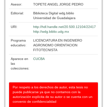
Asesor:
TOPETE ANGEL JORGE PEDRO
Editorial:
Biblioteca Digital wdg.biblio
Universidad de Guadalajara
URI:
http://hdl.handle.net/20.500.12104/22417
http://wdg.biblio.udg.mx
Programa
LICENCIATURA EN INGENIERO
educativo:
AGRONOMO ORIENTACION
FITOTECNISTA
Aparece en
CUCBA
las
colecciones:
Por respeto a los derechos de autor, esta tesis no
puede publicarse ya que no contamos con la
autorización explícita de su autor o se cuenta con un
convenio de confidencialidad