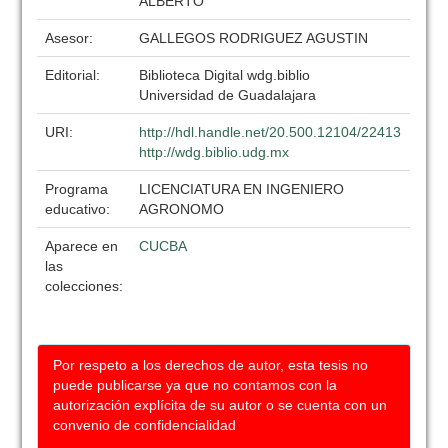
ALBERTO
Asesor:
GALLEGOS RODRIGUEZ AGUSTIN
Editorial:
Biblioteca Digital wdg.biblio
Universidad de Guadalajara
URI:
http://hdl.handle.net/20.500.12104/22413
http://wdg.biblio.udg.mx
Programa
LICENCIATURA EN INGENIERO
educativo:
AGRONOMO
Aparece en
CUCBA
las
colecciones:
Por respeto a los derechos de autor, esta tesis no
puede publicarse ya que no contamos con la
autorización explícita de su autor o se cuenta con un
convenio de confidencialidad