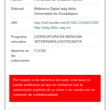
Editorial:
Biblioteca Digital wdg.biblio
Universidad de Guadalajara
URI:
http://hdl.handle.net/20.500.12104/22399
http://wdg.biblio.udg.mx
Programa
LICENCIATURA EN MEDICINA
educativo:
VETERINARIA ZOOTECNISTA
Aparece en
CUCBA
las
colecciones:
Por respeto a los derechos de autor, esta tesis no
puede publicarse ya que no contamos con la
autorización explícita de su autor o se cuenta con un
convenio de confidencialidad