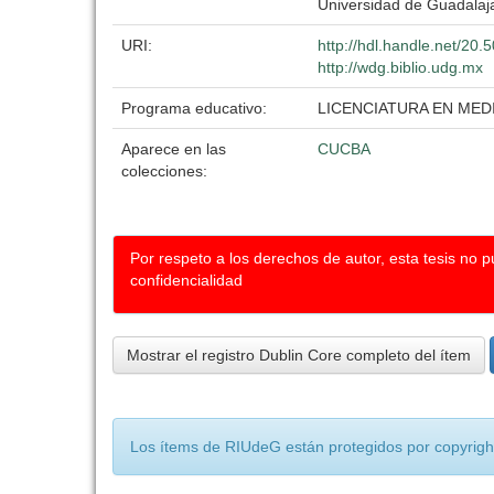
Universidad de Guadalaj
URI:
http://hdl.handle.net/20
http://wdg.biblio.udg.mx
Programa educativo:
LICENCIATURA EN MED
Aparece en las
CUCBA
colecciones:
Por respeto a los derechos de autor, esta tesis no 
confidencialidad
Mostrar el registro Dublin Core completo del ítem
Los ítems de RIUdeG están protegidos por copyright