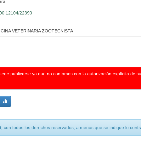
ara
.500.12104/22390
ICINA VETERINARIA ZOOTECNISTA
puede publicarse ya que no contamos con la autorización explícita de s
, con todos los derechos reservados, a menos que se indique lo contra