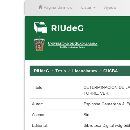
Página de inicio
Listar
Ayuda
Skip
navigation
RIUdeG
Tesis
Licenciatura
CUCBA
Título:
DETERMINACION DE LA
TORRE, VER.
Autor:
Espinosa Camarena J. E
Asesor:
Sin
Editorial:
Biblioteca Digital wdg.bibl