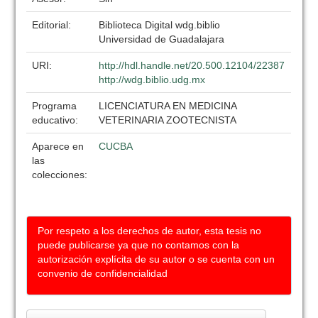
Editorial:
Biblioteca Digital wdg.biblio
Universidad de Guadalajara
URI:
http://hdl.handle.net/20.500.12104/22387
http://wdg.biblio.udg.mx
Programa
LICENCIATURA EN MEDICINA
educativo:
VETERINARIA ZOOTECNISTA
Aparece en
CUCBA
las
colecciones:
Por respeto a los derechos de autor, esta tesis no
puede publicarse ya que no contamos con la
autorización explícita de su autor o se cuenta con un
convenio de confidencialidad