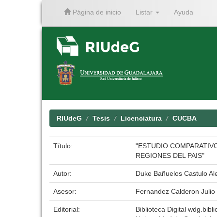
Página de inicio
Listar
Ayuda
Skip
navigation
RIUdeG
Tesis
Licenciatura
CUCBA
Título:
"ESTUDIO COMPARATIVO
REGIONES DEL PAIS"
Autor:
Duke Bañuelos Castulo Al
Asesor:
Fernandez Calderon Julio
Editorial:
Biblioteca Digital wdg.bibli