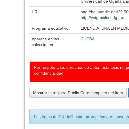
Universidad de Guadalaja
URI:
http://hdl.handle.net/20.
http://wdg.biblio.udg.mx
Programa educativo:
LICENCIATURA EN MEDI
Aparece en las
CUCBA
colecciones:
Por respeto a los derechos de autor, esta tesis no 
confidencialidad
Mostrar el registro Dublin Core completo del ítem
Los ítems de RIUdeG están protegidos por copyright