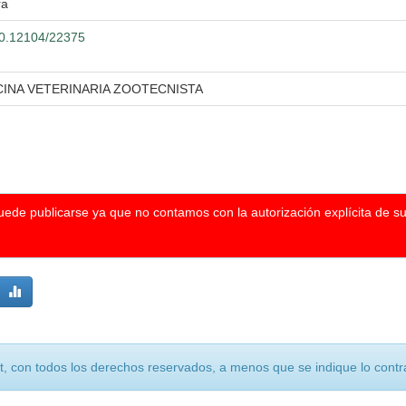
ra
500.12104/22375
CINA VETERINARIA ZOOTECNISTA
puede publicarse ya que no contamos con la autorización explícita de s
, con todos los derechos reservados, a menos que se indique lo contra