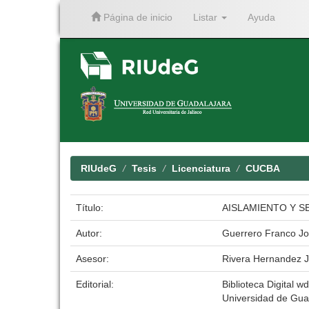
Página de inicio
Listar
Ayuda
Skip
navigation
RIUdeG
Tesis
Licenciatura
CUCBA
Título:
AISLAMIENTO Y S
Autor:
Guerrero Franco Jo
Asesor:
Rivera Hernandez J
Editorial:
Biblioteca Digital wd
Universidad de Gua