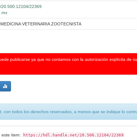
et/20.500.12104/22369
g.mx
 MEDICINA VETERINARIA ZOOTECNISTA
puede publicarse ya que no contamos con la autorización explícita de s
, con todos los derechos reservados, a menos que se indique lo contra
r este ítem:
https://hdl.handle.net/20.500.12104/22369