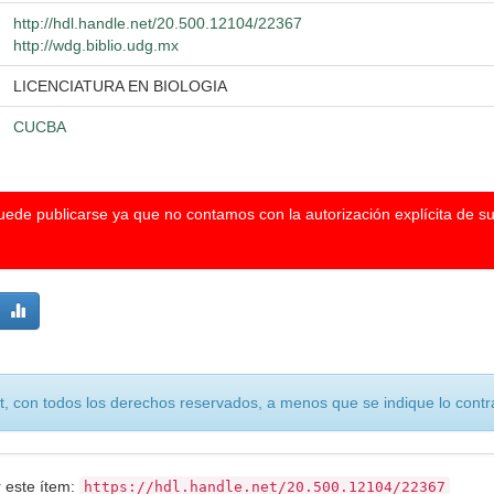
http://hdl.handle.net/20.500.12104/22367
http://wdg.biblio.udg.mx
LICENCIATURA EN BIOLOGIA
CUCBA
puede publicarse ya que no contamos con la autorización explícita de s
, con todos los derechos reservados, a menos que se indique lo contra
r este ítem:
https://hdl.handle.net/20.500.12104/22367