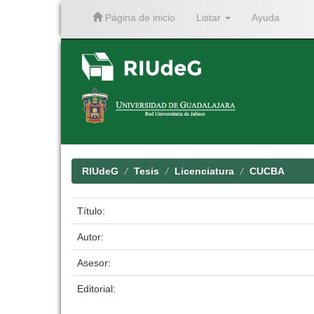
Página de inicio
Listar
Ayuda
Skip
navigation
RIUdeG
Tesis
Licenciatura
CUCBA
Título:
Autor:
Asesor:
Editorial: