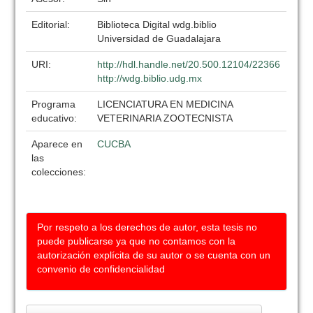
Editorial:
Biblioteca Digital wdg.biblio
Universidad de Guadalajara
URI:
http://hdl.handle.net/20.500.12104/22366
http://wdg.biblio.udg.mx
Programa
LICENCIATURA EN MEDICINA
educativo:
VETERINARIA ZOOTECNISTA
Aparece en
CUCBA
las
colecciones:
Por respeto a los derechos de autor, esta tesis no
puede publicarse ya que no contamos con la
autorización explícita de su autor o se cuenta con un
convenio de confidencialidad