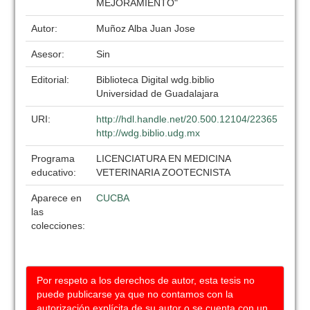
MEJORAMIENTO"
Autor:
Muñoz Alba Juan Jose
Asesor:
Sin
Editorial:
Biblioteca Digital wdg.biblio
Universidad de Guadalajara
URI:
http://hdl.handle.net/20.500.12104/22365
http://wdg.biblio.udg.mx
Programa
LICENCIATURA EN MEDICINA
educativo:
VETERINARIA ZOOTECNISTA
Aparece en
CUCBA
las
colecciones:
Por respeto a los derechos de autor, esta tesis no
puede publicarse ya que no contamos con la
autorización explícita de su autor o se cuenta con un