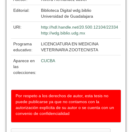
Editorial:
Biblioteca Digital wdg.biblio
Universidad de Guadalajara
URI:
http://hdl.handle.net/20.500.12104/22334
http://wdg.biblio.udg.mx
Programa
LICENCIATURA EN MEDICINA
educativo:
VETERINARIA ZOOTECNISTA
Aparece en
CUCBA
las
colecciones:
Por respeto a los derechos de autor, esta tesis no
puede publicarse ya que no contamos con la
autorización explícita de su autor o se cuenta con un
convenio de confidencialidad