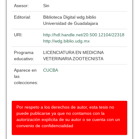
Asesor:
Sin
Editorial:
Biblioteca Digital wdg.biblio
Universidad de Guadalajara
URI:
http://hdl.handle.net/20.500.12104/22318
http://wdg.biblio.udg.mx
Programa
LICENCIATURA EN MEDICINA
educativo:
VETERINARIA ZOOTECNISTA
Aparece en
CUCBA
las
colecciones:
Por respeto a los derechos de autor, esta tesis no
puede publicarse ya que no contamos con la
autorización explícita de su autor o se cuenta con un
convenio de confidencialidad