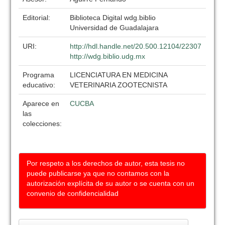
Editorial:
Biblioteca Digital wdg.biblio
Universidad de Guadalajara
URI:
http://hdl.handle.net/20.500.12104/22307
http://wdg.biblio.udg.mx
Programa
LICENCIATURA EN MEDICINA
educativo:
VETERINARIA ZOOTECNISTA
Aparece en
CUCBA
las
colecciones:
Por respeto a los derechos de autor, esta tesis no
puede publicarse ya que no contamos con la
autorización explícita de su autor o se cuenta con un
convenio de confidencialidad