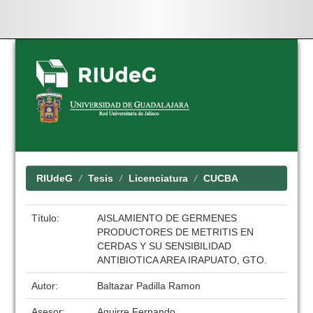
Skip
navigation
RIUdeG
Tesis
Licenciatura
CUCBA
Título:
AISLAMIENTO DE GERMENES
PRODUCTORES DE METRITIS EN
CERDAS Y SU SENSIBILIDAD
ANTIBIOTICA AREA IRAPUATO, GTO.
Autor:
Baltazar Padilla Ramon
Asesor:
Aguirre Fernando