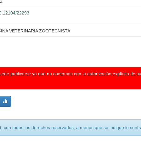
ra
500.12104/22293
CINA VETERINARIA ZOOTECNISTA
puede publicarse ya que no contamos con la autorización explícita de s
, con todos los derechos reservados, a menos que se indique lo contra