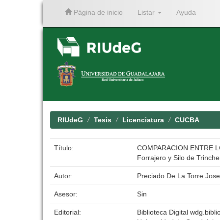
Página de inicio
Listar
Ayuda
Skip
navigation
RIUdeG
Tesis
Licenciatura
CUCBA
Título:
COMPARACION ENTRE LO
Forrajero y Silo de Trinche
Autor:
Preciado De La Torre Jose
Asesor:
Sin
Editorial:
Biblioteca Digital wdg.bibli