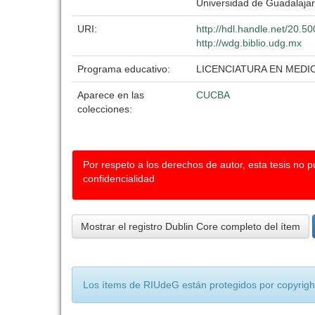
Universidad de Guadalaja
URI:
http://hdl.handle.net/20.
http://wdg.biblio.udg.mx
Programa educativo:
LICENCIATURA EN MEDI
Aparece en las
CUCBA
colecciones:
Por respeto a los derechos de autor, esta tesis no 
confidencialidad
Mostrar el registro Dublin Core completo del ítem
Los ítems de RIUdeG están protegidos por copyright