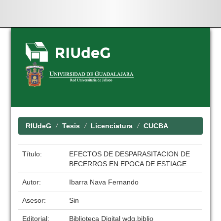
Skip
navigation
RIUdeG
Tesis
Licenciatura
CUCBA
Título:
EFECTOS DE DESPARASITACION DE
BECERROS EN EPOCA DE ESTIAGE
Autor:
Ibarra Nava Fernando
Asesor:
Sin
Editorial:
Biblioteca Digital wdg.biblio