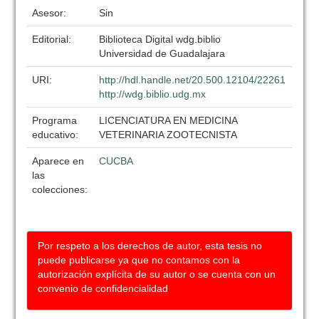
Asesor:
Sin
Editorial:
Biblioteca Digital wdg.biblio
Universidad de Guadalajara
URI:
http://hdl.handle.net/20.500.12104/22261
http://wdg.biblio.udg.mx
Programa
LICENCIATURA EN MEDICINA
educativo:
VETERINARIA ZOOTECNISTA
Aparece en
CUCBA
las
colecciones:
Por respeto a los derechos de autor, esta tesis no
puede publicarse ya que no contamos con la
autorización explícita de su autor o se cuenta con un
convenio de confidencialidad