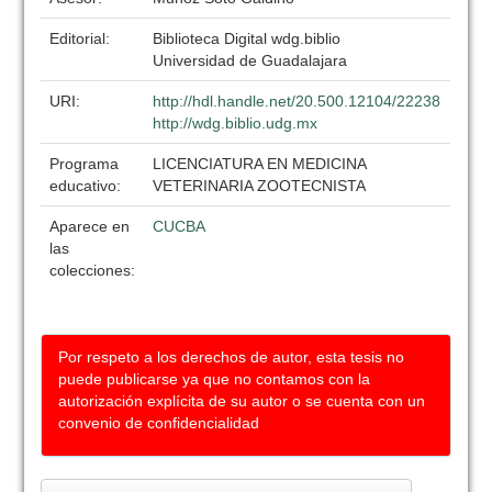
Editorial:
Biblioteca Digital wdg.biblio
Universidad de Guadalajara
URI:
http://hdl.handle.net/20.500.12104/22238
http://wdg.biblio.udg.mx
Programa
LICENCIATURA EN MEDICINA
educativo:
VETERINARIA ZOOTECNISTA
Aparece en
CUCBA
las
colecciones:
Por respeto a los derechos de autor, esta tesis no
puede publicarse ya que no contamos con la
autorización explícita de su autor o se cuenta con un
convenio de confidencialidad