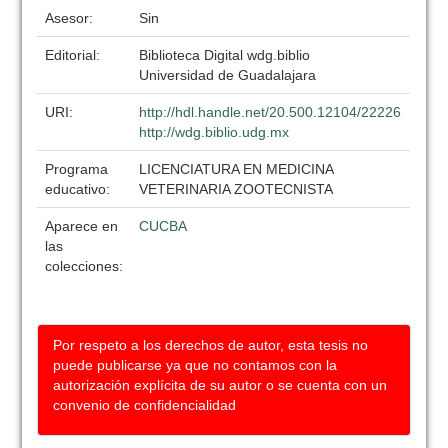
Asesor:
Sin
Editorial:
Biblioteca Digital wdg.biblio
Universidad de Guadalajara
URI:
http://hdl.handle.net/20.500.12104/22226
http://wdg.biblio.udg.mx
Programa
LICENCIATURA EN MEDICINA
educativo:
VETERINARIA ZOOTECNISTA
Aparece en
CUCBA
las
colecciones:
Por respeto a los derechos de autor, esta tesis no
puede publicarse ya que no contamos con la
autorización explícita de su autor o se cuenta con un
convenio de confidencialidad