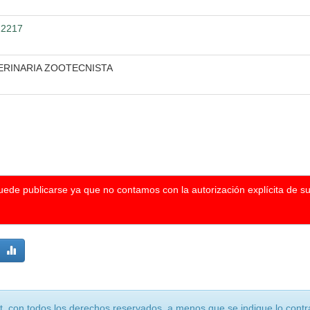
/22217
ERINARIA ZOOTECNISTA
puede publicarse ya que no contamos con la autorización explícita de s
, con todos los derechos reservados, a menos que se indique lo contra