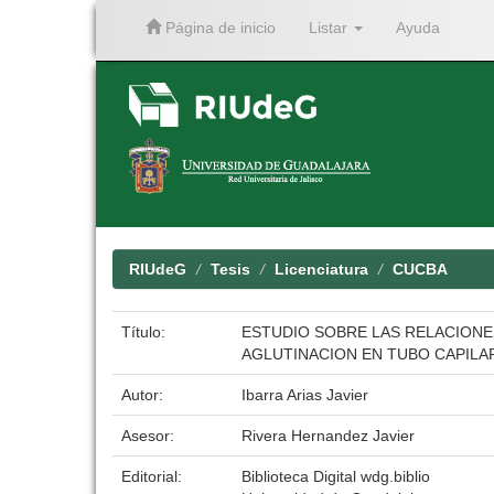
Página de inicio
Listar
Ayuda
Skip
navigation
RIUdeG
Tesis
Licenciatura
CUCBA
Título:
ESTUDIO SOBRE LAS RELACIONE
AGLUTINACION EN TUBO CAPILA
Autor:
Ibarra Arias Javier
Asesor:
Rivera Hernandez Javier
Editorial:
Biblioteca Digital wdg.biblio