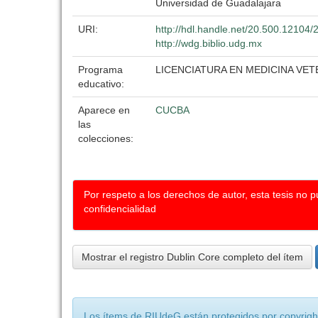
Universidad de Guadalajara
URI:
http://hdl.handle.net/20.500.12104
http://wdg.biblio.udg.mx
Programa
LICENCIATURA EN MEDICINA VET
educativo:
Aparece en
CUCBA
las
colecciones:
Por respeto a los derechos de autor, esta tesis no 
confidencialidad
Mostrar el registro Dublin Core completo del ítem
Los ítems de RIUdeG están protegidos por copyright