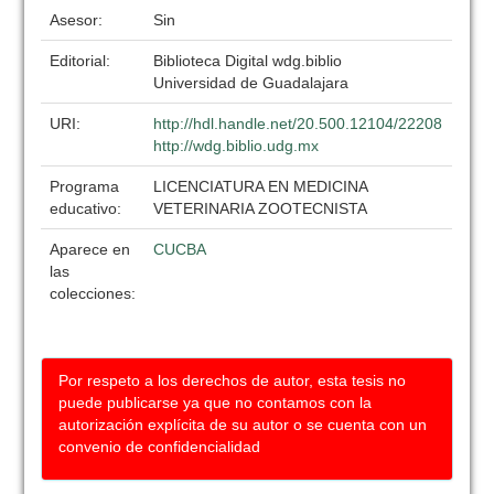
Asesor:
Sin
Editorial:
Biblioteca Digital wdg.biblio
Universidad de Guadalajara
URI:
http://hdl.handle.net/20.500.12104/22208
http://wdg.biblio.udg.mx
Programa
LICENCIATURA EN MEDICINA
educativo:
VETERINARIA ZOOTECNISTA
Aparece en
CUCBA
las
colecciones:
Por respeto a los derechos de autor, esta tesis no
puede publicarse ya que no contamos con la
autorización explícita de su autor o se cuenta con un
convenio de confidencialidad