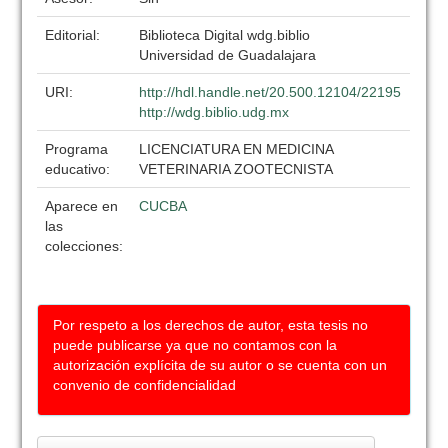
Editorial:
Biblioteca Digital wdg.biblio
Universidad de Guadalajara
URI:
http://hdl.handle.net/20.500.12104/22195
http://wdg.biblio.udg.mx
Programa
LICENCIATURA EN MEDICINA
educativo:
VETERINARIA ZOOTECNISTA
Aparece en
CUCBA
las
colecciones:
Por respeto a los derechos de autor, esta tesis no
puede publicarse ya que no contamos con la
autorización explícita de su autor o se cuenta con un
convenio de confidencialidad