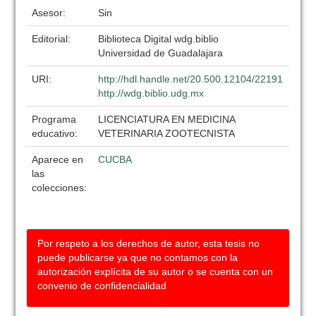
Asesor:
Sin
Editorial:
Biblioteca Digital wdg.biblio
Universidad de Guadalajara
URI:
http://hdl.handle.net/20.500.12104/22191
http://wdg.biblio.udg.mx
Programa
LICENCIATURA EN MEDICINA
educativo:
VETERINARIA ZOOTECNISTA
Aparece en
CUCBA
las
colecciones:
Por respeto a los derechos de autor, esta tesis no
puede publicarse ya que no contamos con la
autorización explícita de su autor o se cuenta con un
convenio de confidencialidad