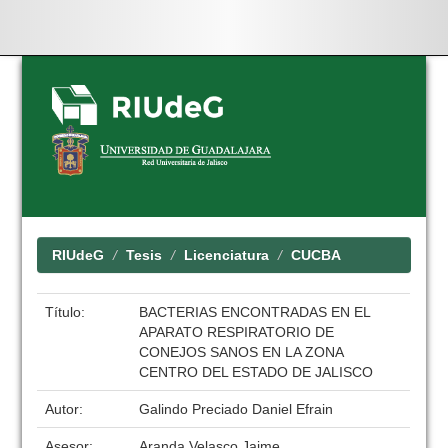
Skip
navigation
RIUdeG
Tesis
Licenciatura
CUCBA
Título:
BACTERIAS ENCONTRADAS EN EL
APARATO RESPIRATORIO DE
CONEJOS SANOS EN LA ZONA
CENTRO DEL ESTADO DE JALISCO
Autor:
Galindo Preciado Daniel Efrain
Asesor:
Aranda Velasco Jaime