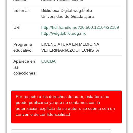
Editorial:
Biblioteca Digital wdg.biblio
Universidad de Guadalajara
URI:
http://hdl.handle.net/20.500.12104/22189
http://wdg.biblio.udg.mx
Programa
LICENCIATURA EN MEDICINA
educativo:
VETERINARIA ZOOTECNISTA
Aparece en
CUCBA
las
colecciones:
Por respeto a los derechos de autor, esta tesis no
puede publicarse ya que no contamos con la
autorización explícita de su autor o se cuenta con un
convenio de confidencialidad