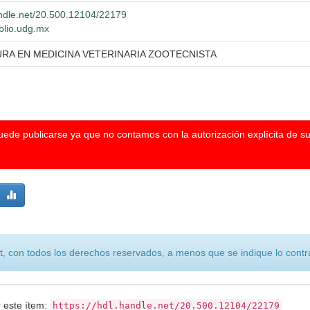
andle.net/20.500.12104/22179
iblio.udg.mx
URA EN MEDICINA VETERINARIA ZOOTECNISTA
puede publicarse ya que no contamos con la autorización explícita de s
, con todos los derechos reservados, a menos que se indique lo contra
r este ítem:
https://hdl.handle.net/20.500.12104/22179