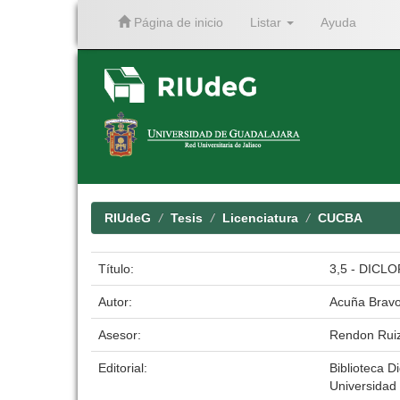
Página de inicio
Listar
Ayuda
Skip
navigation
RIUdeG
Tesis
Licenciatura
CUCBA
Título:
3,5 - DICL
Autor:
Acuña Brav
Asesor:
Rendon Rui
Editorial:
Biblioteca Di
Universidad