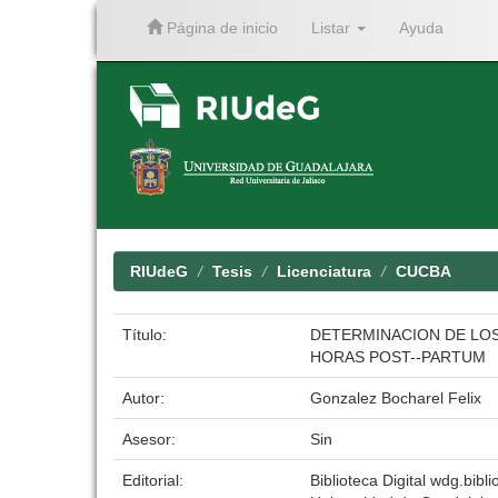
Página de inicio
Listar
Ayuda
Skip
navigation
RIUdeG
Tesis
Licenciatura
CUCBA
Título:
DETERMINACION DE LOS
HORAS POST--PARTUM
Autor:
Gonzalez Bocharel Felix
Asesor:
Sin
Editorial:
Biblioteca Digital wdg.bibli