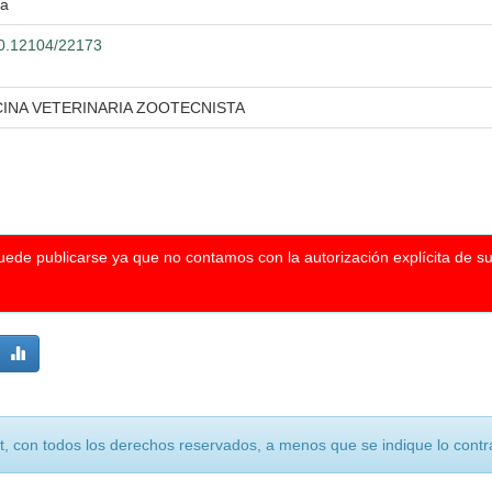
ra
500.12104/22173
CINA VETERINARIA ZOOTECNISTA
puede publicarse ya que no contamos con la autorización explícita de s
, con todos los derechos reservados, a menos que se indique lo contra