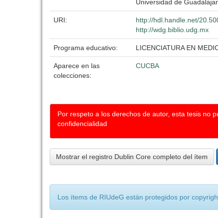
Universidad de Guadalaja
URI:
http://hdl.handle.net/20.
http://wdg.biblio.udg.mx
Programa educativo:
LICENCIATURA EN MEDI
Aparece en las
CUCBA
colecciones:
Por respeto a los derechos de autor, esta tesis no 
confidencialidad
Mostrar el registro Dublin Core completo del ítem
Los ítems de RIUdeG están protegidos por copyright