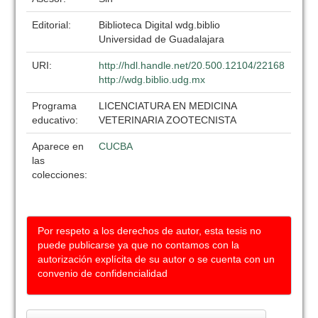
Editorial:
Biblioteca Digital wdg.biblio
Universidad de Guadalajara
URI:
http://hdl.handle.net/20.500.12104/22168
http://wdg.biblio.udg.mx
Programa
LICENCIATURA EN MEDICINA
educativo:
VETERINARIA ZOOTECNISTA
Aparece en
CUCBA
las
colecciones:
Por respeto a los derechos de autor, esta tesis no
puede publicarse ya que no contamos con la
autorización explícita de su autor o se cuenta con un
convenio de confidencialidad