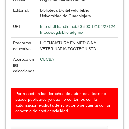
Editorial:
Biblioteca Digital wdg.biblio
Universidad de Guadalajara
URI:
http://hdl.handle.net/20.500.12104/22124
http://wdg.biblio.udg.mx
Programa
LICENCIATURA EN MEDICINA
educativo:
VETERINARIA ZOOTECNISTA
Aparece en
CUCBA
las
colecciones:
Por respeto a los derechos de autor, esta tesis no
puede publicarse ya que no contamos con la
autorización explícita de su autor o se cuenta con un
convenio de confidencialidad