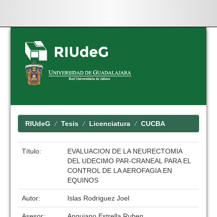
Skip
navigation
RIUdeG
Tesis
Licenciatura
CUCBA
Título:
EVALUACION DE LA NEURECTOMIA
DEL UDECIMO PAR-CRANEAL PARA EL
CONTROL DE LA AEROFAGIA EN
EQUINOS
Autor:
Islas Rodriguez Joel
Asesor:
Anguiano Estrella Ruben