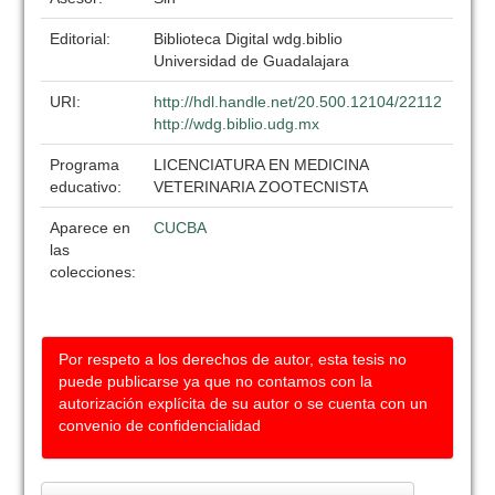
Editorial:
Biblioteca Digital wdg.biblio
Universidad de Guadalajara
URI:
http://hdl.handle.net/20.500.12104/22112
http://wdg.biblio.udg.mx
Programa
LICENCIATURA EN MEDICINA
educativo:
VETERINARIA ZOOTECNISTA
Aparece en
CUCBA
las
colecciones:
Por respeto a los derechos de autor, esta tesis no
puede publicarse ya que no contamos con la
autorización explícita de su autor o se cuenta con un
convenio de confidencialidad