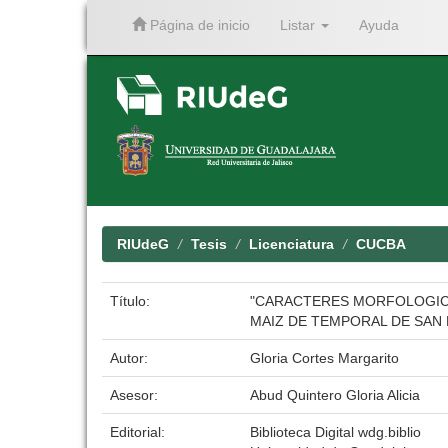
Página de inicio
Listar
Ayuda
Skip
navigation
RIUdeG
Tesis
Licenciatura
CUCBA
Título:
"CARACTERES MORFOLOGICOS 
MAIZ DE TEMPORAL DE SAN 
Autor:
Gloria Cortes Margarito
Asesor:
Abud Quintero Gloria Alicia
Editorial:
Biblioteca Digital wdg.biblio