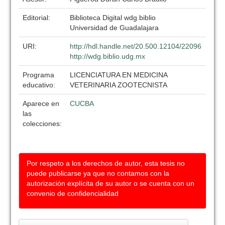
Editorial:
Biblioteca Digital wdg.biblio
Universidad de Guadalajara
URI:
http://hdl.handle.net/20.500.12104/22096
http://wdg.biblio.udg.mx
Programa
LICENCIATURA EN MEDICINA
educativo:
VETERINARIA ZOOTECNISTA
Aparece en
CUCBA
las
colecciones:
Por respeto a los derechos de autor, esta tesis no
puede publicarse ya que no contamos con la
autorización explícita de su autor o se cuenta con un
convenio de confidencialidad