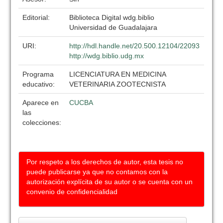
Editorial:
Biblioteca Digital wdg.biblio
Universidad de Guadalajara
URI:
http://hdl.handle.net/20.500.12104/22093
http://wdg.biblio.udg.mx
Programa
LICENCIATURA EN MEDICINA
educativo:
VETERINARIA ZOOTECNISTA
Aparece en
CUCBA
las
colecciones:
Por respeto a los derechos de autor, esta tesis no
puede publicarse ya que no contamos con la
autorización explícita de su autor o se cuenta con un
convenio de confidencialidad