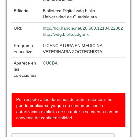
Editorial:
Biblioteca Digital wdg.biblio
Universidad de Guadalajara
URI:
http://hdl.handle.net/20.500.12104/22082
http://wdg.biblio.udg.mx
Programa
LICENCIATURA EN MEDICINA
educativo:
VETERINARIA ZOOTECNISTA
Aparece en
CUCBA
las
colecciones:
Por respeto a los derechos de autor, esta tesis no
puede publicarse ya que no contamos con la
autorización explícita de su autor o se cuenta con un
convenio de confidencialidad