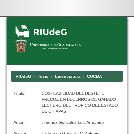
Skip
navigation
RIUdeG
Tesis
Licenciatura
CUCBA
Título:
COSTEABILIDAD DEL DESTETE
PRECOZ EN BECERROS DE GANADO
LECHERO DEL TROPICO DEL ESTADO
DE CHIAPAS
Autor:
Jimenez Gonzalez Luis Armando
Asesor:
Ladron de Guevara C. Antonio