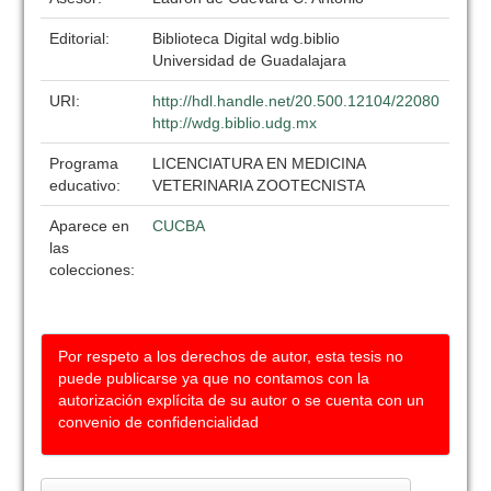
Editorial:
Biblioteca Digital wdg.biblio
Universidad de Guadalajara
URI:
http://hdl.handle.net/20.500.12104/22080
http://wdg.biblio.udg.mx
Programa
LICENCIATURA EN MEDICINA
educativo:
VETERINARIA ZOOTECNISTA
Aparece en
CUCBA
las
colecciones:
Por respeto a los derechos de autor, esta tesis no
puede publicarse ya que no contamos con la
autorización explícita de su autor o se cuenta con un
convenio de confidencialidad