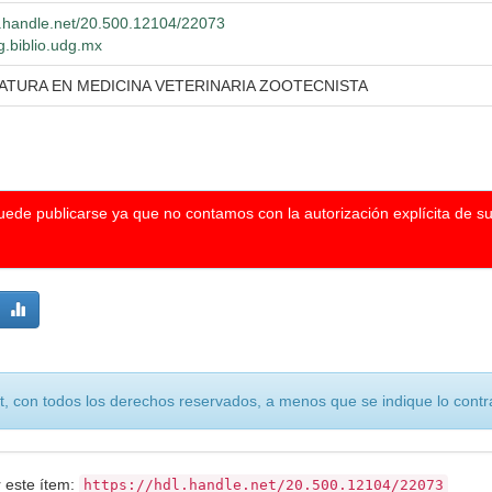
dl.handle.net/20.500.12104/22073
g.biblio.udg.mx
IATURA EN MEDICINA VETERINARIA ZOOTECNISTA
puede publicarse ya que no contamos con la autorización explícita de s
, con todos los derechos reservados, a menos que se indique lo contra
r este ítem:
https://hdl.handle.net/20.500.12104/22073