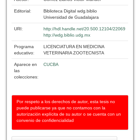
Editorial:
Biblioteca Digital wdg.biblio
Universidad de Guadalajara
URI:
http://hdl.handle.net/20.500.12104/22069
http://wdg.biblio.udg.mx
Programa
LICENCIATURA EN MEDICINA
educativo:
VETERINARIA ZOOTECNISTA
Aparece en
CUCBA
las
colecciones:
Por respeto a los derechos de autor, esta tesis no
puede publicarse ya que no contamos con la
autorización explícita de su autor o se cuenta con un
convenio de confidencialidad