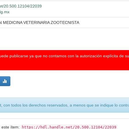
.net/20.500.12104/22039
udg.mx
N MEDICINA VETERINARIA ZOOTECNISTA
puede publicarse ya que no contamos con la autorización explícita de s
, con todos los derechos reservados, a menos que se indique lo contra
r este ítem:
https://hdl.handle.net/20.500.12104/22039