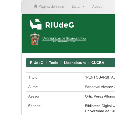
Página de inicio
Listar
Ayuda
Skip
navigation
RIUdeG
Tesis
Licenciatura
CUCBA
Título:
"PENTOBARBITAL
Autor:
Sandoval Alvarez
Asesor:
Ortiz Perez Alfons
Editorial:
Biblioteca Digital 
Universidad de Gu