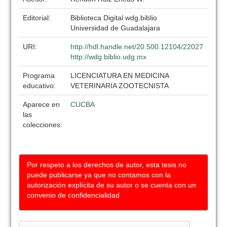
Editorial:
Biblioteca Digital wdg.biblio
Universidad de Guadalajara
URI:
http://hdl.handle.net/20.500.12104/22027
http://wdg.biblio.udg.mx
Programa
LICENCIATURA EN MEDICINA
educativo:
VETERINARIA ZOOTECNISTA
Aparece en
CUCBA
las
colecciones:
Por respeto a los derechos de autor, esta tesis no
puede publicarse ya que no contamos con la
autorización explícita de su autor o se cuenta con un
convenio de confidencialidad