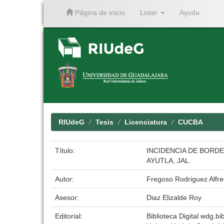
Página de inicio
Listar
Ayuda
Skip
navigation
RIUdeG
Tesis
Licenciatura
CUCBA
Título:
INCIDENCIA DE BORDE
AYUTLA, JAL.
Autor:
Fregoso Rodriguez Alfr
Asesor:
Diaz Elizalde Roy
Editorial:
Biblioteca Digital wdg.bib