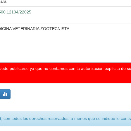
jara
0.500.12104/22025
DICINA VETERINARIA ZOOTECNISTA
puede publicarse ya que no contamos con la autorización explícita de s
, con todos los derechos reservados, a menos que se indique lo contra