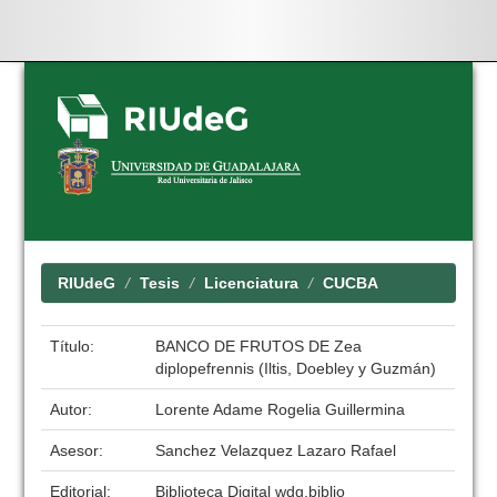
Skip
navigation
RIUdeG
Tesis
Licenciatura
CUCBA
Título:
BANCO DE FRUTOS DE Zea
diplopefrennis (Iltis, Doebley y Guzmán)
Autor:
Lorente Adame Rogelia Guillermina
Asesor:
Sanchez Velazquez Lazaro Rafael
Editorial:
Biblioteca Digital wdg.biblio