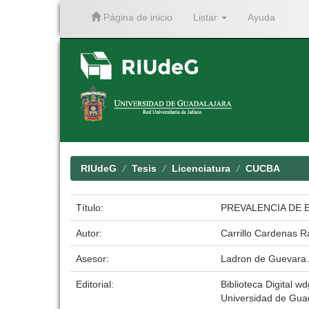
Página de inicio
Listar
Ayuda
Skip
navigation
RIUdeG
Tesis
Licenciatura
CUCBA
Título:
PREVALENCIA DE 
Autor:
Carrillo Cardenas 
Asesor:
Ladron de Guevara 
Editorial:
Biblioteca Digital wd
Universidad de Gua