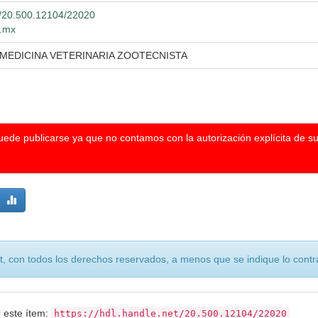
et/20.500.12104/22020
g.mx
 MEDICINA VETERINARIA ZOOTECNISTA
puede publicarse ya que no contamos con la autorización explícita de s
, con todos los derechos reservados, a menos que se indique lo contra
r este ítem:
https://hdl.handle.net/20.500.12104/22020