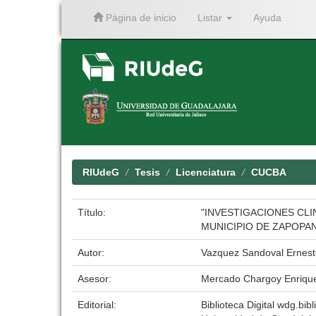
Página de inicio
Listar
Ayuda
Skip
navigation
RIUdeG
Tesis
Licenciatura
CUCBA
Título:
"INVESTIGACIONES CL
MUNICIPIO DE ZAPOPAN
Autor:
Vazquez Sandoval Ernest
Asesor:
Mercado Chargoy Enriqu
Editorial:
Biblioteca Digital wdg.bibl