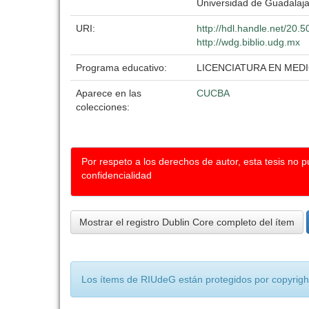
Universidad de Guadalaj
URI:
http://hdl.handle.net/20
http://wdg.biblio.udg.mx
Programa educativo:
LICENCIATURA EN MED
Aparece en las
CUCBA
colecciones:
Por respeto a los derechos de autor, esta tesis no 
confidencialidad
Mostrar el registro Dublin Core completo del ítem
Los ítems de RIUdeG están protegidos por copyright