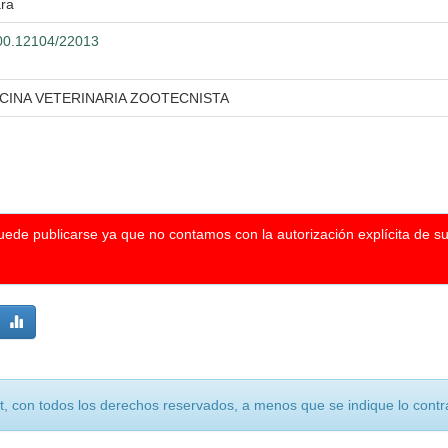
ara
.500.12104/22013
ICINA VETERINARIA ZOOTECNISTA
puede publicarse ya que no contamos con la autorización explícita de s
, con todos los derechos reservados, a menos que se indique lo contra