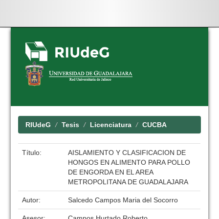
Skip
navigation
RIUdeG
Tesis
Licenciatura
CUCBA
Título:
AISLAMIENTO Y CLASIFICACION DE
HONGOS EN ALIMENTO PARA POLLO
DE ENGORDA EN EL AREA
METROPOLITANA DE GUADALAJARA
Autor:
Salcedo Campos Maria del Socorro
Asesor:
Campos Hurtado Roberto