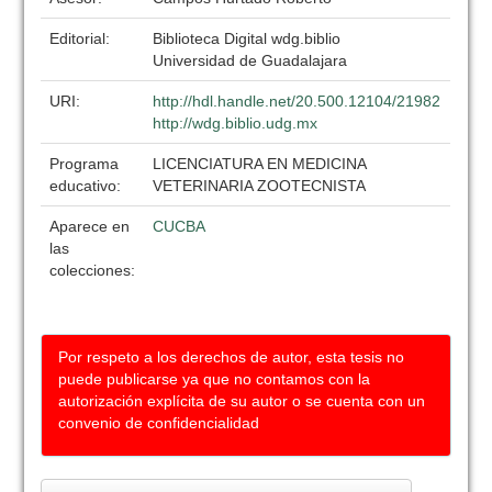
Editorial:
Biblioteca Digital wdg.biblio
Universidad de Guadalajara
URI:
http://hdl.handle.net/20.500.12104/21982
http://wdg.biblio.udg.mx
Programa
LICENCIATURA EN MEDICINA
educativo:
VETERINARIA ZOOTECNISTA
Aparece en
CUCBA
las
colecciones:
Por respeto a los derechos de autor, esta tesis no
puede publicarse ya que no contamos con la
autorización explícita de su autor o se cuenta con un
convenio de confidencialidad