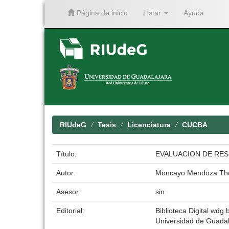
Página de inicio
Listar
Ayuda
Skip
navigation
RIUdeG
Tesis
Licenciatura
CUCBA
Título:
EVALUACION DE RES
Autor:
Moncayo Mendoza Th
Asesor:
sin
Editorial:
Biblioteca Digital wdg.b
Universidad de Guadal