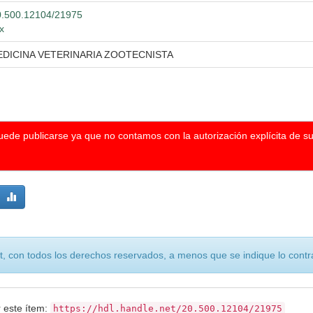
/20.500.12104/21975
x
EDICINA VETERINARIA ZOOTECNISTA
puede publicarse ya que no contamos con la autorización explícita de s
, con todos los derechos reservados, a menos que se indique lo contra
r este ítem:
https://hdl.handle.net/20.500.12104/21975